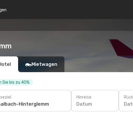
gen
lemm
Hotel
Mietwagen
 Sie bis zu 40%
seziel
Hinreise
Rück
Datum
Da