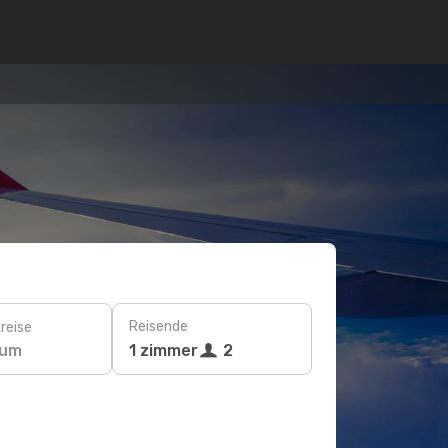
Reisende
reise
tum
1 zimmer
2