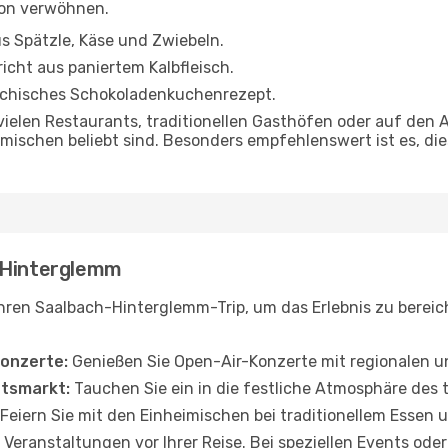
ion verwöhnen.
us Spätzle, Käse und Zwiebeln.
richt aus paniertem Kalbfleisch.
ichisches Schokoladenkuchenrezept.
vielen Restaurants, traditionellen Gasthöfen oder auf den A
eimischen beliebt sind. Besonders empfehlenswert ist es, d
h-Hinterglemm
 Ihren Saalbach-Hinterglemm-Trip, um das Erlebnis zu bere
onzerte:
Genießen Sie Open-Air-Konzerte mit regionalen un
tsmarkt:
Tauchen Sie ein in die festliche Atmosphäre des 
Feiern Sie mit den Einheimischen bei traditionellem Essen 
 Veranstaltungen vor Ihrer Reise. Bei speziellen Events od