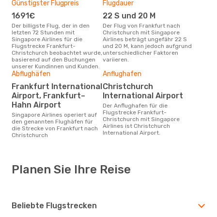
Günstigster Flugpreis
Flugdauer
1691€
22 S und 20 M
Der billigste Flug, der in den
Der Flug von Frankfurt nach
letzten 72 Stunden mit
Christchurch mit Singapore
Singapore Airlines für die
Airlines beträgt ungefähr 22 S
Flugstrecke Frankfurt-
und 20 M, kann jedoch aufgrund
Christchurch beobachtet wurde,
unterschiedlicher Faktoren
basierend auf den Buchungen
variieren.
unserer Kundinnen und Kunden.
Abflughäfen
Anflughafen
Frankfurt International
Christchurch
Airport, Frankfurt–
International Airport
Hahn Airport
Der Anflughafen für die
Flugstrecke Frankfurt-
Singapore Airlines operiert auf
Christchurch mit Singapore
den genannten Flughäfen für
Airlines ist Christchurch
die Strecke von Frankfurt nach
International Airport.
Christchurch
Planen Sie Ihre Reise
Beliebte Flugstrecken