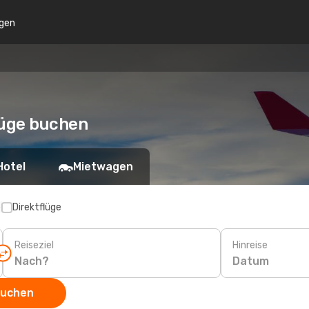
gen
flüge buchen
Hotel
Mietwagen
p
Direktflüge
Reiseziel
Hinreise
Datum
suchen