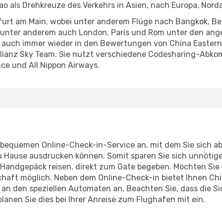
als Drehkreuze des Verkehrs in Asien, nach Europa, Nord
nkfurt am Main, wobei unter anderem Flüge nach Bangkok, B
 unter anderem auch London, Paris und Rom unter den angefl
auch immer wieder in den Bewertungen von China Eastern Ai
allianz Sky Team. Sie nutzt verschiedene Codesharing-Abko
ance und All Nippon Airways.
n bequemen Online-Check-in-Service an, mit dem Sie sich a
 Hause ausdrucken können. Somit sparen Sie sich unnötig
 Handgepäck reisen, direkt zum Gate begeben. Möchten Sie 
chaft möglich. Neben dem Online-Check-in bietet Ihnen Chi
 an den speziellen Automaten an. Beachten Sie, dass die S
lanen Sie dies bei Ihrer Anreise zum Flughafen mit ein.