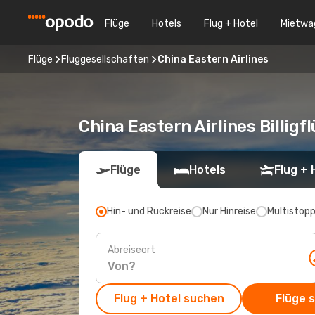
Flüge
Hotels
Flug + Hotel
Mietwa
Flüge
Fluggesellschaften
China Eastern Airlines
China Eastern Airlines Billig
Flüge
Hotels
Flug + 
Hin- und Rückreise
Nur Hinreise
Multistop
Abreiseort
Flug + Hotel suchen
Flüge 