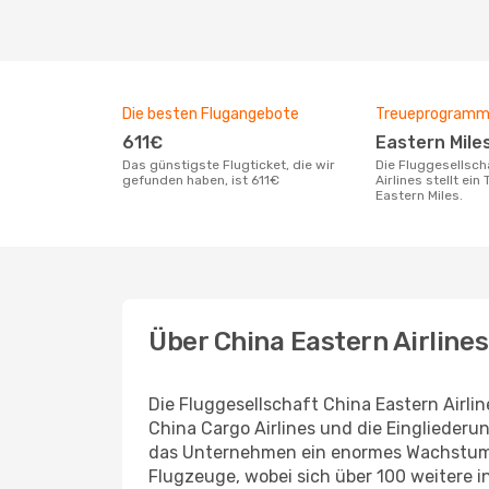
Die besten Flugangebote
Treueprogram
611€
Eastern Mile
Das günstigste Flugticket, die wir
Die Fluggesellschaft China Eastern
gefunden haben, ist 611€
Airlines stellt ei
Eastern Miles.
Über China Eastern Airlines
Die Fluggesellschaft China Eastern Airl
China Cargo Airlines und die Eingliederun
das Unternehmen ein enormes Wachstum v
Flugzeuge, wobei sich über 100 weitere 