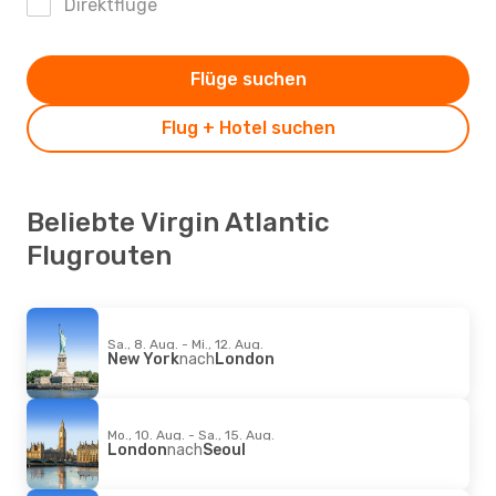
Direktflüge
Flüge suchen
Flug + Hotel suchen
Beliebte Virgin Atlantic
Flugrouten
Sa., 8. Aug. - Mi., 12. Aug.
New York
nach
London
Mo., 10. Aug. - Sa., 15. Aug.
London
nach
Seoul