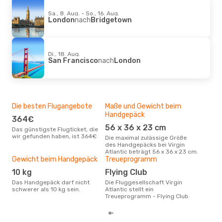
Sa., 8. Aug. - So., 16. Aug.
London
nach
Bridgetown
Di., 18. Aug.
San Francisco
nach
London
Die besten Flugangebote
Maße und Gewicht beim
Bel
Handgepäck
364€
Amsterdam -
56 x 36 x 23 cm
Br
Das günstigste Flugticket, die
wir gefunden haben, ist 364€
Die maximal zulässige Größe
Das aktuellste beliebte Ziel mit
des Handgepäcks bei Virgin
Virg
Atlantic beträgt 56 x 36 x 23 cm.
Bri
Gewicht beim Handgepäck
Treueprogramm
10 kg
Flying Club
Das Handgepäck darf nicht
Die Fluggesellschaft Virgin
schwerer als 10 kg sein.
Atlantic stellt ein
Treueprogramm - Flying Club.