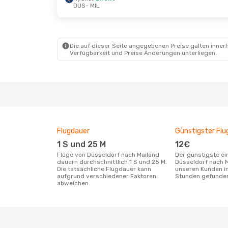
DUS
- MIL
Do., 1. Okt.
- Do., 8. Okt.
Mi., 2. Sept
Ryanair
Direkt
Ryanair
Di
DUS
- MIL
DUS
- MIL
Ryanair
Direkt
Ryanair
Di
MIL
- DUS
MIL
- DUS
Die auf dieser Seite angegebenen Preise galten innerh
Verfügbarkeit und Preise Änderungen unterliegen.
Flugdauer
Günstigster Flu
1 S und 25 M
12€
Flüge von Düsseldorf nach Mailand
Der günstigste einfache Flug von
dauern durchschnittlich 1 S und 25 M.
Düsseldorf nach M
Die tatsächliche Flugdauer kann
unseren Kunden in
aufgrund verschiedener Faktoren
Stunden gefunde
abweichen.