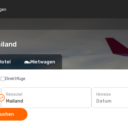
gen
iland
Hotel
Mietwagen
p
Direktflüge
Reiseziel
Hinreise
Datum
suchen