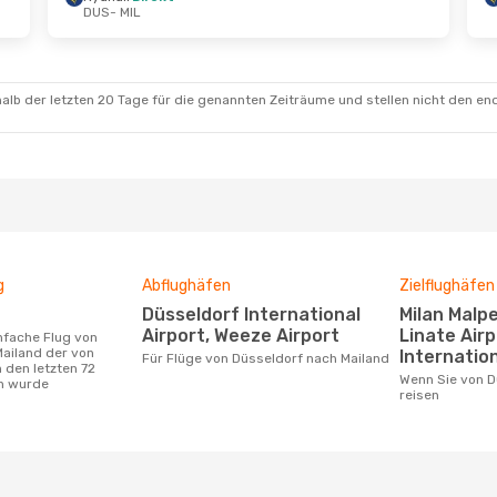
DUS
- MIL
.
- Mi., 2. Sept.
Di., 25. Aug.
- Mi., 26. A
rekt
Ryanair
Direkt
DUS
- MIL
rekt
Ryanair
Direkt
MIL
- DUS
alb der letzten 20 Tage für die genannten Zeiträume und stellen nicht den en
g
Abflughäfen
Zielflughäfen
Düsseldorf International
Milan Malpensa Airport,
Airport, Weeze Airport
Linate Airp
ailand der von
Internation
Für Flüge von Düsseldorf nach Mailand
 den letzten 72
Wenn Sie von Düsseldorf nach Mailand
n wurde
reisen