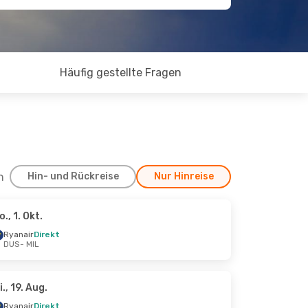
Häufig gestellte Fragen
h
Hin- und Rückreise
Nur Hinreise
o., 1. Okt.
Sept.
Ryanair
Direkt
DUS
- MIL
i., 19. Aug.
Ryanair
Direkt