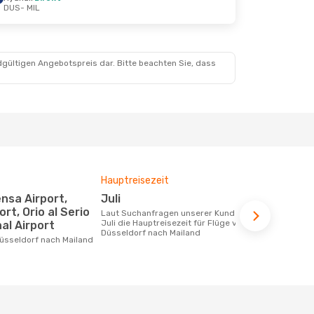
DUS
- MIL
ug.
dgültigen Angebotspreis dar. Bitte beachten Sie, dass
Hauptreisezeit
Fluggesell
Flugstreck
Juli
Easyjet,
ort, Orio al Serio
Laut Suchanfragen unserer Kunden ist
Juli die Hauptreisezeit für Flüge von
al Airport
Fluggesellschaften die Flüge von
Düsseldorf nach Mailand
Düsseldorf 