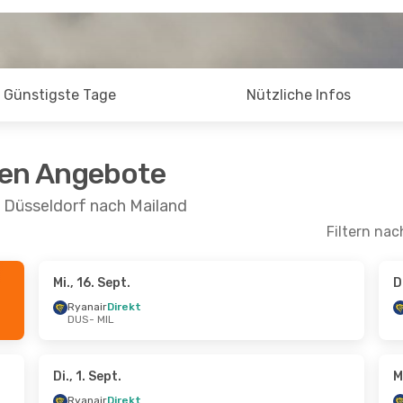
Günstigste Tage
Nützliche Infos
ten Angebote
n Düsseldorf nach Mailand
Filtern nac
Mi., 16. Sept.
D
.
- Di., 15. Sept.
Di., 22. Sept.
- Mi., 30. 
Ryanair
Direkt
DUS
- MIL
rekt
Ryanair
Direkt
DUS
- MIL
rekt
Ryanair
Direkt
MIL
- DUS
Di., 1. Sept.
M
Ryanair
Direkt