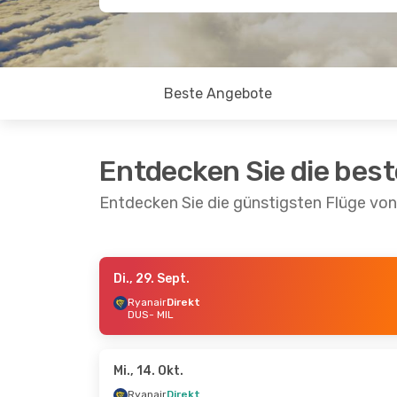
Beste Angebote
Entdecken Sie die bes
Entdecken Sie die günstigsten Flüge vo
Di., 29. Sept.
Mi., 21. Okt.
- Mi., 21. Okt.
Di., 8. Sept
Ryanair
Direkt
DUS
- MIL
Ryanair
Direkt
Ryanair
Di
DUS
- MIL
DUS
- MIL
Ryanair
Direkt
Ryanair
Di
MIL
- DUS
MIL
- DUS
Mi., 14. Okt.
Ryanair
Direkt