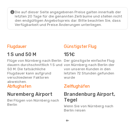
NUE
- BER
Lufthansa
1 Zwischenstopp
BER
- NUE
Die auf dieser Seite angegebenen Preise galten innerhalb der
letzten 20 Tage für die genannten Zeiträume und stellen nicht
den endgültigen Angebotspreis dar. Bitte beachten Sie, dass
Verfügbarkeit und Preise Änderungen unterliegen.
Flugdauer
Günstigster Flug
Hau
1 S und 50 M
151€
Jul
Flüge von Nürnberg nach Berlin
Der günstigste einfache Flug
Laut Suchanfragen unserer
dauern durchschnittlich 1 S und
von Nürnberg nach Berlin der
Kund
50 M. Die tatsächliche
von unseren Kunden in den
Haup
Flugdauer kann aufgrund
letzten 72 Stunden gefunden
Nür
verschiedener Faktoren
wurde
abweichen.
Gün
Abflughafen
Zielflughäfen
N
Nuremberg Airport
Brandenburg Airport,
Dezember ist die beste Zeit um
Tegel
Bei Flügen von Nürnberg nach
gün
Berlin
Wenn Sie von Nürnberg nach
nach
Berlin reisen