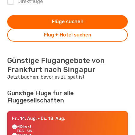
Direktflüge
Flüge suchen
Flug + Hotel suchen
Günstige Flugangebote von
Frankfurt nach Singapur
Jetzt buchen, bevor es zu spät ist
Günstige Flüge für alle
Fluggesellschaften
Fr., 14. Aug.
- Di., 18. Aug.
AI
Direkt
FRA
- SIN
AI
Direkt