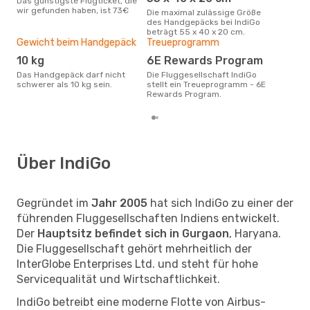
Das günstigste Flugticket, die
Das aktuellste beliebte Ziel mit
wir gefunden haben, ist 73€
Ind
Die maximal zulässige Größe
Ban
des Handgepäcks bei IndiGo
beträgt 55 x 40 x 20 cm.
Gewicht beim Handgepäck
Treueprogramm
10 kg
6E Rewards Program
Das Handgepäck darf nicht
Die Fluggesellschaft IndiGo
schwerer als 10 kg sein.
stellt ein Treueprogramm - 6E
Rewards Program.
Über IndiGo
Gegründet im
Jahr 2005
hat sich IndiGo zu einer der
führenden Fluggesellschaften Indiens entwickelt.
Der
Hauptsitz befindet sich in Gurgaon
, Haryana.
Die Fluggesellschaft gehört mehrheitlich der
InterGlobe Enterprises Ltd. und steht für hohe
Servicequalität und Wirtschaftlichkeit.
IndiGo betreibt eine moderne Flotte von Airbus-