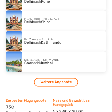
Delhi
nach
Pune
Mi., 12. Aug. - Mo., 17. Aug.
Delhi
nach
Shirdi
Fr., 7. Aug. - So., 9. Aug.
Delhi
nach
Kathmandu
Do., 6. Aug. - So., 9. Aug.
Goa
nach
Mumbai
Weitere Angebote
Die besten Flugangebote
Maße und Gewicht beim
Bel
Handgepäck
73€
A
55 x 40 x 20 cm