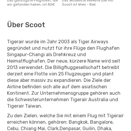
Das günstigste Flugticket, die
Das aktuellste beliebte Ziel mit
wir gefunden haben, ist 82€
Scoot ist Wien - Bali.
Über Scoot
Tigerair wurde im Jahr 2003 als Tiger Airways
gegründet und nutzt für ihre Flüge den Flughafen
Singapur-Changi als Drehkreuz und
Heimatflughafen. Der neue, kürzere Name wird seit
2013 verwendet. Die Billigfluggesellschaft betreibt
derzeit eine Flotte von 25 Flugzeugen und plant
diese aber massiv zu expandieren. Die Ziele der
Airline befinden sich alle auf dem asiatischen
Kontinent. Zur Unternehmensgruppe gehören auch
die Schwesterunternehmen Tigerair Australia und
Tigerair Taiwan.
Zu den Zielen, welche Sie mit einem Flug mit Tigerair
erreichen können, gehören: Bangkok, Bangalore,
Cebu, Chiang Mai, Clark,Denpasar, Guilin, Dhaka,